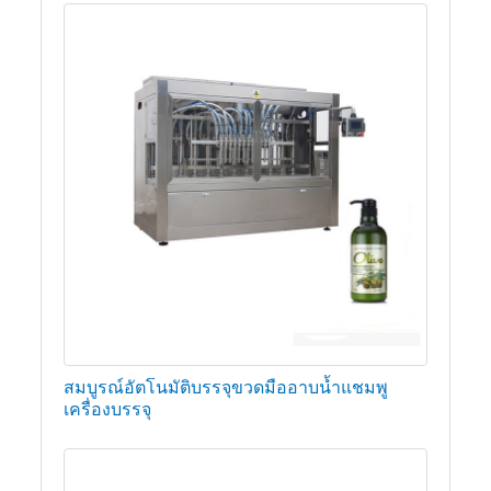
สมบูรณ์อัตโนมัติบรรจุขวดมืออาบน้ำแชมพู
เครื่องบรรจุ