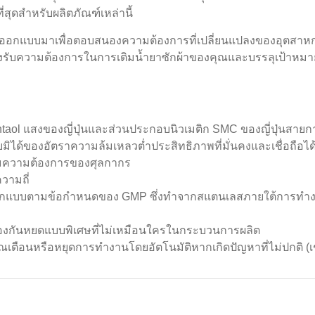
ี่สุดสำหรับผลิตภัณฑ์เหล่านี้
รออกแบบมาเพื่อตอบสนองความต้องการที่เปลี่ยนแปลงของอุตสา
ื่อรองรับความต้องการในการเติมน้ำยาซักผ้าของคุณและบรรลุเป้าหม
contaol แสงของญี่ปุ่นและส่วนประกอบนิวเมติก SMC ของญี่ปุ่นสายก
ยบมิได้ของอัตราความล้มเหลวต่ำประสิทธิภาพที่มั่นคงและเชื่อถือไ
ตามความต้องการของศุลกากร
วามถี่
รออกแบบตามข้อกำหนดของ GMP ซึ่งทำจากสแตนเลสภายใต้การทำ
ป้องกันหยดแบบพิเศษที่ไม่เหมือนใครในกระบวนการผลิต
ตือนหรือหยุดการทำงานโดยอัตโนมัติหากเกิดปัญหาที่ไม่ปกติ (เ
รื่องบรรจุน้ำผึ้งอัตโนมัติ / เครื่องบรรจุแยมอัตโนมัติ / น้ำยาซักผ้า