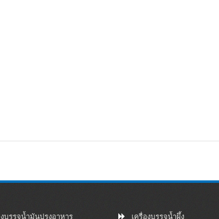
จลทำความสะอาดมือ / น้ำยาซักผ้าเครื่องบรรจุ
ับอาหาร, เครื่องสำอาง, ยา, ครีม, สารกำจัดศัตรูพืช, อุตสาหกรรม
 festo กระบอก, ซีเมนส์ PLC คอมพิวเตอร์หน้าจอสัมผัส ฯลฯ และให
งบรรจุซีรีย์เป็นเครื่องบรรจุ PLC ที่ใช้เทคโนโลยีขั้นสูงควบคุม
ระตุ้นการวิจัยและพัฒนาโดย บริษัท ของเรา ♦สามารถ ...
่องบรรจุน้ำมันปรุงอาหาร
เครื่องบรรจุน้ำผึ้ง