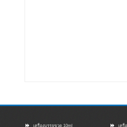
การออกแบบที่เหมาะสมแชมพูสระผมอัตโนมัติ / เ
แนะนำสั้น ๆ เครื่องนี้ใช้กันอย่างแพร่หลายสำหร
เคมี ฯลฯ มัน adopts อุปกรณ์นำเข้าของเยอรมนี
แน่ใจว่าคุณภาพ ประสิทธิภาพและคุณสมบัติ♦เครื่อ
ด้วยการตรวจจับโฟโตอิเล็กทริกและนิวเมติกที่ก
อ่านเพิ่มเติม
เครื่องบรรจุขวด 10ml
เครื